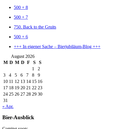
500 + 8
500 + 7
750. Back to the Gruits
500 + 6
+++ In eigener Sache – Bierjubiläum-Blog +++
August 2026
M
D
M
D
F
S
S
1
2
3
4
5
6
7
8
9
10
11
12
13
14
15
16
17
18
19
20
21
22
23
24
25
26
27
28
29
30
31
« Apr.
Bier-Ausblick
Coming soon: