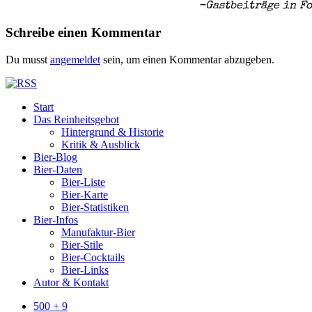
-Gastbeiträge in F
Schreibe einen Kommentar
Du musst
angemeldet
sein, um einen Kommentar abzugeben.
Start
Das Reinheitsgebot
Hintergrund & Historie
Kritik & Ausblick
Bier-Blog
Bier-Daten
Bier-Liste
Bier-Karte
Bier-Statistiken
Bier-Infos
Manufaktur-Bier
Bier-Stile
Bier-Cocktails
Bier-Links
Autor & Kontakt
500 + 9