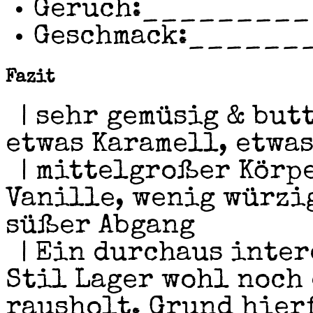
Geruch:
_________
Geschmack:
______
Fazit
| sehr gemüsig & but
etwas Karamell, etwas
| mittelgroßer Körpe
Vanille, wenig würzi
süßer Abgang
| Ein durchaus intere
Stil Lager wohl noch
rausholt. Grund hier