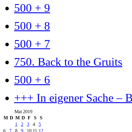
500 + 9
500 + 8
500 + 7
750. Back to the Gruits
500 + 6
+++ In eigener Sache – 
Mai 2019
M
D
M
D
F
S
S
1
2
3
4
5
6
7
8
9
10
11
12