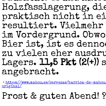
Holzfasslagerung, di
praktisch nicht in e
resultiert. Vielmehr
im Vordergrund. Obwo
Bier ist, ist es denn
zu vielen eher ausdr
Lagers.
11,5 Pkt (2(+))
s
angebracht.
•
https://www.mahou.es/cervezas/barrica-de-maho
original/
Prost & guten Abend! 