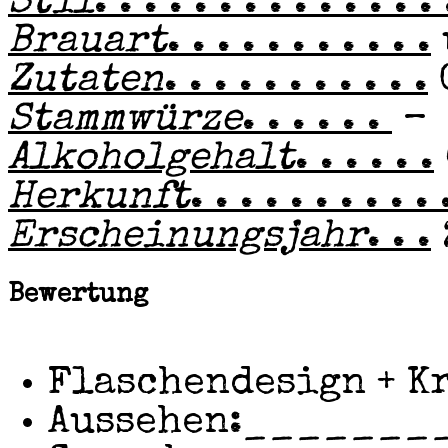
Stil
. . . . . . . . . . . . . . 
Brauart
. . . . . . . . . . .
Zutaten
. . . . . . . . . . .
Stammwürze
. . . . . .
–
Alkoholgehalt
. . . . . .
Herkunft
. . . . . . . . . . 
Erscheinungsjahr
. . .
Bewertung
Flaschendesign + K
Aussehen:
_______