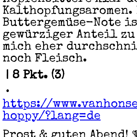
Kalthopfungsaromen. 
Buttergemüse-Note is
gewürziger Anteil zu
mich eher durchschni
noch Fleisch.
| 8 Pkt. (3)
•
https://www.vanhons
hoppy/?lang=de
Prost & guten Abend! 