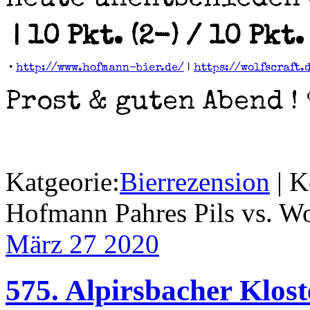
heute unentschieden 
| 10 Pkt. (2-) / 10 Pkt.
•
http://www.hofmann-bier.de/
|
https://wolfscraft.
Prost & guten Abend ! 
Katgeorie:
Bierrezension
|
K
Hofmann Pahres Pils vs. Wol
März 27
2020
575. Alpirsbacher Klos