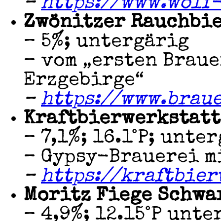
–
https://www.wolf
Zwönitzer Rauchbie
– 5%; untergärig
– vom „ersten Brau
Erzgebirge“
–
https://www.brau
Kraftbierwerkstatt
– 7,1%; 16.1°P; unte
– Gypsy-Brauerei m
–
https://kraftbier
Moritz Fiege Schwa
– 4,9%; 12.15°P unte