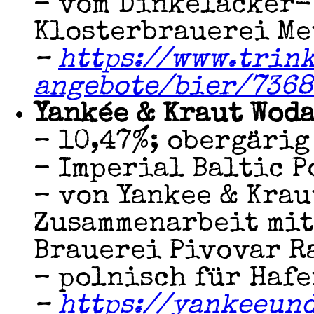
– vom Dinkelacker-
Klosterbrauerei Me
–
https://www.trin
angebote/bier/7368
Yankée & Kraut Woda
– 10,47%; obergärig
– Imperial Baltic P
– von Yankee & Krau
Zusammenarbeit mit
Brauerei Pivovar R
– polnisch für Haf
–
https://yankeeun