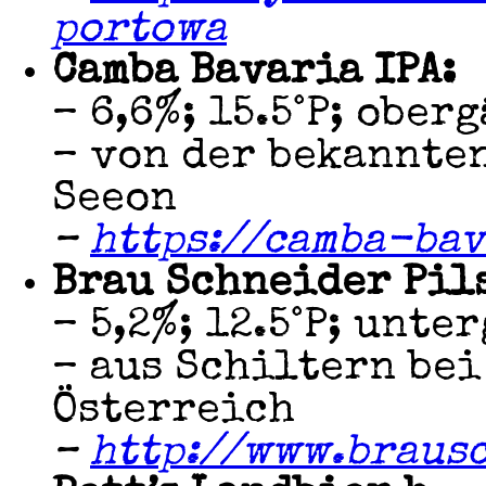
portowa
Camba Bavaria IPA:
– 6,6%; 15.5°P; ober
– von der bekannte
Seeon
–
https://camba-ba
Brau Schneider Pil
– 5,2%; 12.5°P; unte
– aus Schiltern bei
Österreich
–
http://www.braus