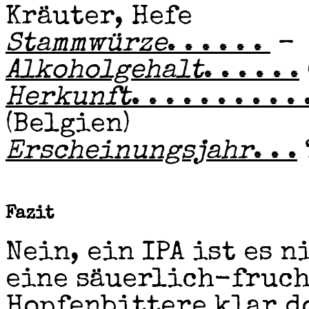
Kräuter, Hefe
Stammwürze
. . . . . .
–
Alkoholgehalt
. . . . . .
Herkunft
. . . . . . . . . . 
(Belgien)
Erscheinungsjahr
. . .
Fazit
Nein, ein IPA ist es 
eine säuerlich-fruch
Hopfenbittere klar d