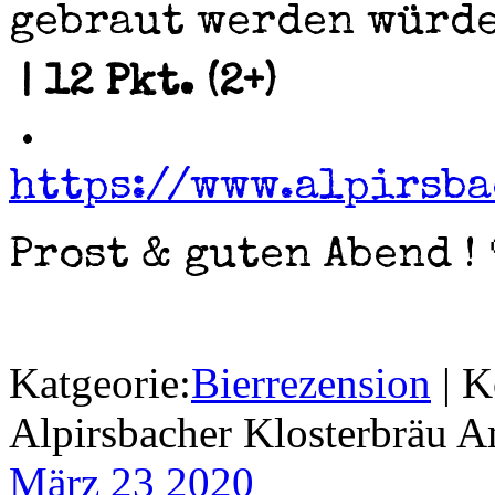
gebraut werden würde
| 12 Pkt. (2+)
•
https://www.alpirsb
Prost & guten Abend ! 
Katgeorie:
Bierrezension
|
K
Alpirsbacher Klosterbräu 
März 23
2020