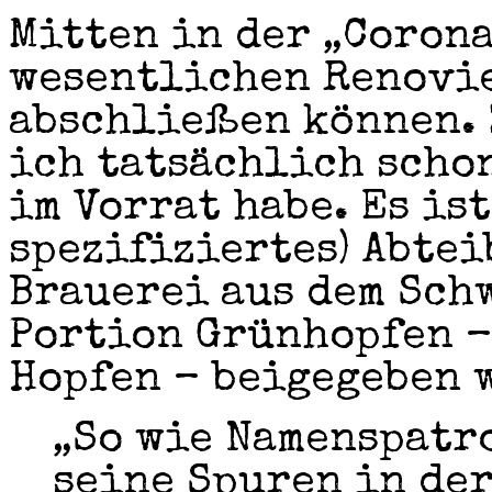
Mitten in der „Coron
wesentlichen Renovi
abschließen können. Z
ich tatsächlich scho
im Vorrat habe. Es is
spezifiziertes) Abte
Brauerei aus dem Sch
Portion Grünhopfen –
Hopfen – beigegeben 
„So wie Namenspatr
seine Spuren in de