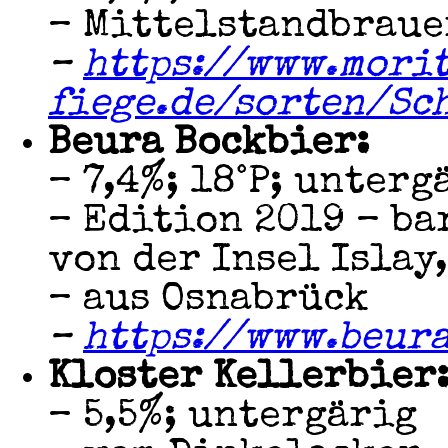
– Mittelstandbraue
–
https://www.mori
fiege.de/sorten/Sc
Beura Bockbier:
– 7,4%; 18°P; unterg
– Edition 2019 – b
von der Insel Islay
– aus Osnabrück
–
https://www.beur
Kloster Kellerbier
– 5,5%; untergärig