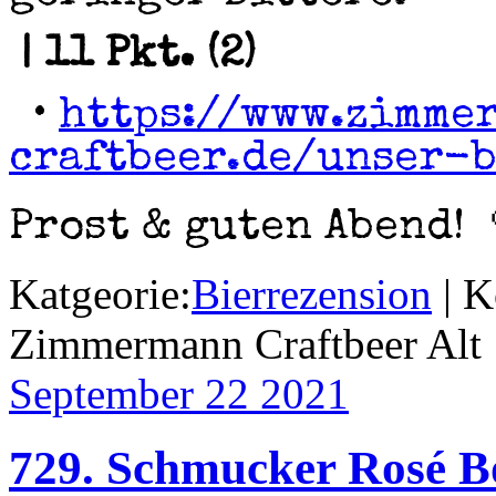
| 11 Pkt. (2)
•
https://www.zimme
craftbeer.de/unser-
Prost & guten Abend! 
Katgeorie:
Bierrezension
|
K
Zimmermann Craftbeer Alt
September 22
2021
729. Schmucker Rosé B