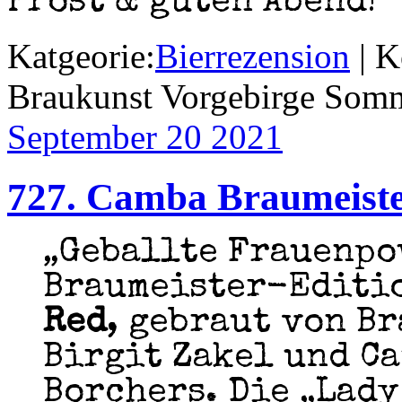
Prost & guten Abend! 
Katgeorie:
Bierrezension
|
K
Braukunst Vorgebirge Som
September 20
2021
727. Camba Braumeiste
„Geballte Frauenpo
Braumeister-Editi
Red
, gebraut von B
Birgit Zakel und C
Borchers. Die „Lady