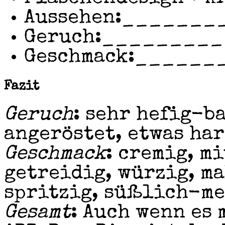
Aussehen:
_______
Geruch:
_________
Geschmack:
______
Fazit
Geruch
: sehr hefig-b
angeröstet, etwas har
Geschmack
: cremig, m
getreidig, würzig, m
spritzig, süßlich-me
Gesamt
: Auch wenn es 