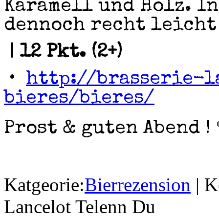
Karamell und Holz. I
dennoch recht leicht
| 12 Pkt. (2+)
•
http://brasserie-l
bieres/bieres/
Prost & guten Abend ! 
Katgeorie:
Bierrezension
|
K
Lancelot Telenn Du