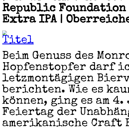
Republic Foundation 
Extra IPA | Oberreic
Beim Genuss des Monro
Hopfenstopfer darf i
letzmontägigen Bierv
berichten. Wie es kau
können, ging es am 4.
Feiertag der Unabhän
amerikanische Craft 