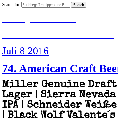
Search for:
BIER|JUBILÄUM
#500 Jahre Reinheits
Juli 8
2016
74. American Craft Bee
Miller Genuine Draft 
Lager | Sierra Nevada
IPA | Schneider Weiße
| Black Wolf Valente´s