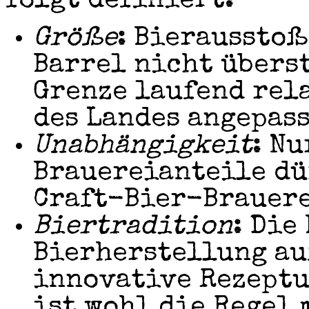
folgt definiert:
Größe
: Bierausstoß
Barrel nicht übers
Grenze laufend rel
des Landes angepass
Unabhängigkeit
: Nu
Brauereianteile dü
Craft-Bier-Brauere
Biertradition
: Die
Bierherstellung au
innovative Rezeptu
ist wohl die Regel